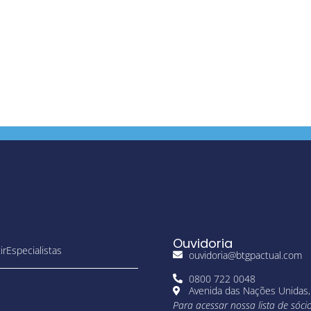
Ouvidoria
ir
Especialistas
ouvidoria@btgpactual.com
0800 722 0048
Avenida das Nações Unidas,
Para acessar nossa lista de sóci