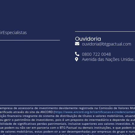
ir
Especialistas
Ouvidoria
ouvidoria@btgpactual.com
0800 722 0048
Avenida das Nações Unidas,
a empresa de assessoria de investimento devidamente registrada na Comissão de Valores Mo
erificado através do site da ANCORD (
https://www.ancord.org.br/certificacao-e-credenciamen
tuição financeira integrante do sistema de distribuição de títulos e valores mobiliários, atu
ou gerir o patrimônio de investidores, pois é um preposto do intermediário e depende da au
bilidade de significativas perdas patrimoniais, inclusive superiores aos valores investidos.
o, que podem ou não ser em parceria com o BTG Pactual ou demais instituições, e que podem 
e de valores mobiliários, estas podem vir a ser desempenhadas por empresas do grupo e nun