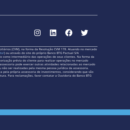
biliários (CVM), na forma da Resolução CVM 178. Atuando no mercado
to/
) ou através do site do próprio Banco BTG Pactual S/A
ando como intermediário das operações de seus clientes. Na forma da
torização prévia do cliente para realizar operações no mercado
 A assessoria pode exercer outras atividades relacionadas ao mercado
ou não ser realizadas pela mesma pessoa jurídica da assessoria.
ca pela própria assessoria de investimentos, considerando que são
utura. Para reclamações, favor contatar a Ouvidoria do Banco BTG