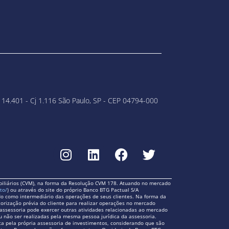
 14.401 - Cj 1.116 São Paulo, SP - CEP 04794-000
biliários (CVM), na forma da Resolução CVM 178. Atuando no mercado
to/
) ou através do site do próprio Banco BTG Pactual S/A
ando como intermediário das operações de seus clientes. Na forma da
torização prévia do cliente para realizar operações no mercado
 A assessoria pode exercer outras atividades relacionadas ao mercado
ou não ser realizadas pela mesma pessoa jurídica da assessoria.
ca pela própria assessoria de investimentos, considerando que são