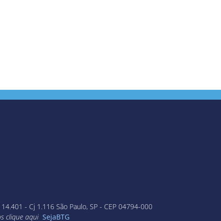
 14.401 - Cj 1.116 São Paulo, SP - CEP 04794-000
os clique aqui
SejaBTG