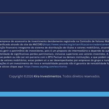
a empresa de assessoria de investimento devidamente registrada na Comissão de Valores Mo
erificado através do site da ANCORD (
https://www.ancord.org.br/certificacao-e-credenciamen
tuição financeira integrante do sistema de distribuição de títulos e valores mobiliários, atu
ou gerir o patrimônio de investidores, pois é um preposto do intermediário e depende da au
bilidade de significativas perdas patrimoniais, inclusive superiores aos valores investidos.
o, que podem ou não ser em parceria com o BTG Pactual ou demais instituições, e que podem 
e de valores mobiliários, estas podem vir a ser desempenhadas por empresas do grupo e nun
ações é um investimento de risco e rentabilidade passada não é garantia de rentabilidade f
e sócios clique aqui:
https://www.sejabtg.com/escritorios
Copyright ©2026
Kira Investimentos
. Todos direitos reservados.