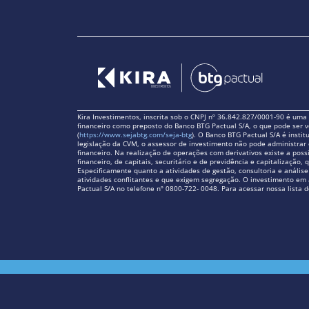
Kira Investimentos, inscrita sob o CNPJ nº 36.842.827/0001-90 é um
financeiro como preposto do Banco BTG Pactual S/A, o que pode ser v
(
https://www.sejabtg.com/seja-btg
). O Banco BTG Pactual S/A é insti
legislação da CVM, o assessor de investimento não pode administrar 
financeiro. Na realização de operações com derivativos existe a possi
financeiro, de capitais, securitário e de previdência e capitalizaçã
Especificamente quanto a atividades de gestão, consultoria e anális
atividades conflitantes e que exigem segregação. O investimento em 
Pactual S/A no telefone nº 0800-722- 0048. Para acessar nossa lista d