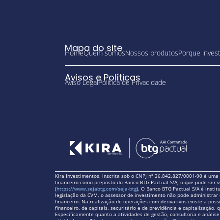
Mapa do site
Home
Quem somos
Nossos produtos
Porque invest
Avisos e Políticas
Aviso Legal
Política de Privacidade
Kira Investimentos, inscrita sob o CNPJ nº 36.842.827/0001-90 é um
financeiro como preposto do Banco BTG Pactual S/A, o que pode ser v
(
https://www.sejabtg.com/seja-btg
). O Banco BTG Pactual S/A é insti
legislação da CVM, o assessor de investimento não pode administrar 
financeiro. Na realização de operações com derivativos existe a possi
financeiro, de capitais, securitário e de previdência e capitalizaçã
Especificamente quanto a atividades de gestão, consultoria e anális