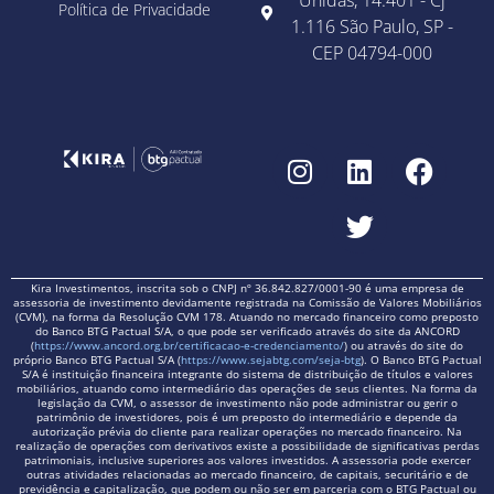
Unidas, 14.401 - Cj
Política de Privacidade
1.116 São Paulo, SP -
CEP 04794-000
Kira Investimentos, inscrita sob o CNPJ nº 36.842.827/0001-90 é uma empresa de
assessoria de investimento devidamente registrada na Comissão de Valores Mobiliários
(CVM), na forma da Resolução CVM 178. Atuando no mercado financeiro como preposto
do Banco BTG Pactual S/A, o que pode ser verificado através do site da ANCORD
(
https://www.ancord.org.br/certificacao-e-credenciamento/
) ou através do site do
próprio Banco BTG Pactual S/A (
https://www.sejabtg.com/seja-btg
). O Banco BTG Pactual
S/A é instituição financeira integrante do sistema de distribuição de títulos e valores
mobiliários, atuando como intermediário das operações de seus clientes. Na forma da
legislação da CVM, o assessor de investimento não pode administrar ou gerir o
patrimônio de investidores, pois é um preposto do intermediário e depende da
autorização prévia do cliente para realizar operações no mercado financeiro. Na
realização de operações com derivativos existe a possibilidade de significativas perdas
patrimoniais, inclusive superiores aos valores investidos. A assessoria pode exercer
outras atividades relacionadas ao mercado financeiro, de capitais, securitário e de
previdência e capitalização, que podem ou não ser em parceria com o BTG Pactual ou