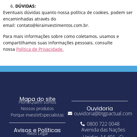
DÚVIDAS:
Eventuais dúvidas quanto nossa política de cookies, podem ser
encaminhadas através do
email:
contato@kirainvestimentos.com.br
.
Para mais informações sobre como coletamos, usamos e
compartilhamos suas informações pessoais, consulte
nossa
Política de Privacidade.
Mapa do site
Home
Quem somos
Ouvidoria
Nossos produtos
ouvidoria@btgpactual.com
Porque investir
Especialistas
0800 722 0048
Avisos e Políticas
Avenida das Nações
Aviso Legal