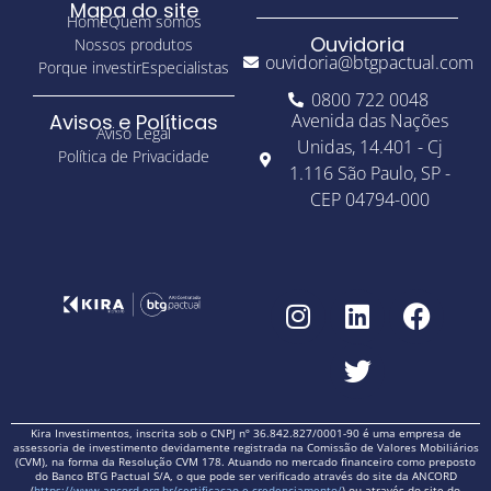
Mapa do site
Home
Quem somos
Ouvidoria
Nossos produtos
ouvidoria@btgpactual.com
Porque investir
Especialistas
0800 722 0048
Avisos e Políticas
Avenida das Nações
Aviso Legal
Unidas, 14.401 - Cj
Política de Privacidade
1.116 São Paulo, SP -
CEP 04794-000
Kira Investimentos, inscrita sob o CNPJ nº 36.842.827/0001-90 é uma empresa de
assessoria de investimento devidamente registrada na Comissão de Valores Mobiliários
(CVM), na forma da Resolução CVM 178. Atuando no mercado financeiro como preposto
do Banco BTG Pactual S/A, o que pode ser verificado através do site da ANCORD
(
https://www.ancord.org.br/certificacao-e-credenciamento/
) ou através do site do