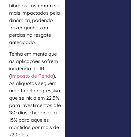
híbridos costumam ser
mais impactados pela
dinâmica, podendo
trazer ganhos ou
perdas no resgate
antecipado.
Tenha em mente que
as aplicações sofrem
incidência do IR
(
Imposto de Renda
).
As alíquotas seguem
uma tabela regressiva,
que se inicia em 22,5%
para investimentos até
180 dias, chegando a
15% para aqueles
mantidos por mais de
720 dias.