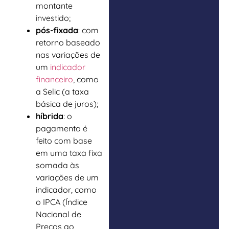
montante
investido;
pós-fixada
: com
retorno baseado
nas variações de
um
indicador
financeiro
, como
a Selic (a taxa
básica de juros);
híbrida
: o
pagamento é
feito com base
em uma taxa fixa
somada às
variações de um
indicador, como
o IPCA (Índice
Nacional de
Preços ao