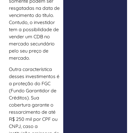
somente podem ser
resgatadas na data de
vencimento do título.
Contudo, o investidor
tem a possibilidade de
vender um CDB no
mercado secundário
pelo seu preço de
mercado.
Outra característica
desses investimentos é
a proteção do FGC
(Fundo Garantidor de
Créditos). Sua
cobertura garante o
ressarcimento de até
R$ 250 mil por CPF ou
CNPJ, caso a