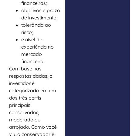
financeiras;
objetivos e prazo
de investimento;
tolerância ao
risco;
e nível de
experiência no
mercado
financeiro.
Com base nas
respostas dadas, o
investidor é
categorizado em um
dos três perfis
principais:
conservador,
moderado ou
arrojado. Como você
viu, o conservador é