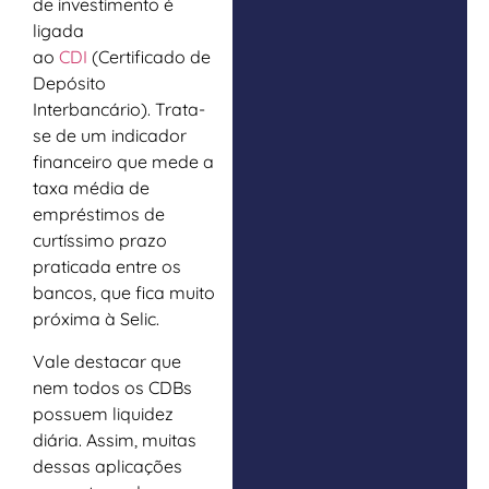
de investimento é
ligada
ao
CDI
(Certificado de
Depósito
Interbancário). Trata-
se de um indicador
financeiro que mede a
taxa média de
empréstimos de
curtíssimo prazo
praticada entre os
bancos, que fica muito
próxima à Selic.
Vale destacar que
nem todos os CDBs
possuem liquidez
diária. Assim, muitas
dessas aplicações