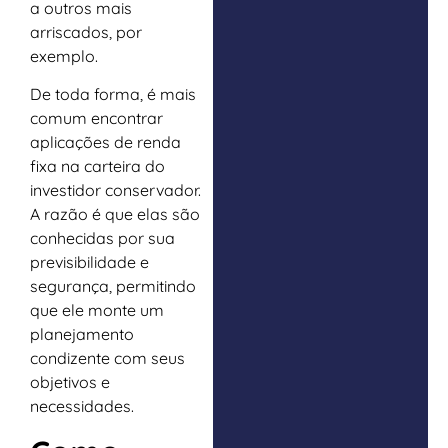
a outros mais
arriscados, por
exemplo.
De toda forma, é mais
comum encontrar
aplicações de renda
fixa na carteira do
investidor conservador.
A razão é que elas são
conhecidas por sua
previsibilidade e
segurança, permitindo
que ele monte um
planejamento
condizente com seus
objetivos e
necessidades.