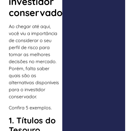
investidor
conservador?
Ao chegar até aqui,
você viu a importância
de considerar o seu
perfil de risco para
tomar as melhores
decisões no mercado.
Porém, falta saber
quais são as
alternativas disponíveis
para o investidor
conservador.
Confira 5 exemplos.
1. Títulos do
Tesouro