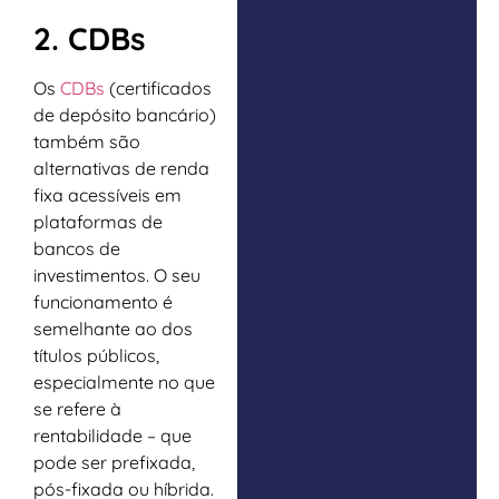
2. CDBs
Os
CDBs
(certificados
de depósito bancário)
também são
alternativas de renda
fixa acessíveis em
plataformas de
bancos de
investimentos. O seu
funcionamento é
semelhante ao dos
títulos públicos,
especialmente no que
se refere à
rentabilidade – que
pode ser prefixada,
pós-fixada ou híbrida.