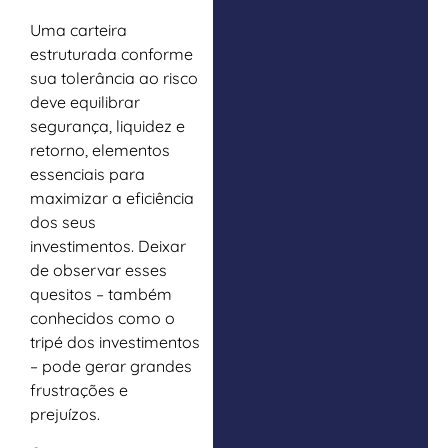
Uma carteira
estruturada conforme
sua tolerância ao risco
deve equilibrar
segurança, liquidez e
retorno, elementos
essenciais para
maximizar a eficiência
dos seus
investimentos. Deixar
de observar esses
quesitos – também
conhecidos como o
tripé dos investimentos
– pode gerar grandes
frustrações e
prejuízos.