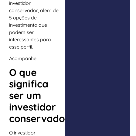
investidor
conservador, além de
5 opções de
investimento que
podem ser
interessantes para
esse perfil.
Acompanhe!
O que
significa
ser um
investidor
conservador?
O investidor