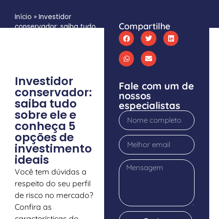
Início
»
Investidor
Compartilhe
conservador: saiba tudo
sobre ele e conheça 5
opções de investimento
ideais
Investidor
Fale com um de
conservador:
nossos
saiba tudo
especialistas
sobre ele e
conheça 5
opções de
investimento
ideais
Você tem dúvidas a
respeito do seu perfil
de risco no mercado?
Confira as
características do